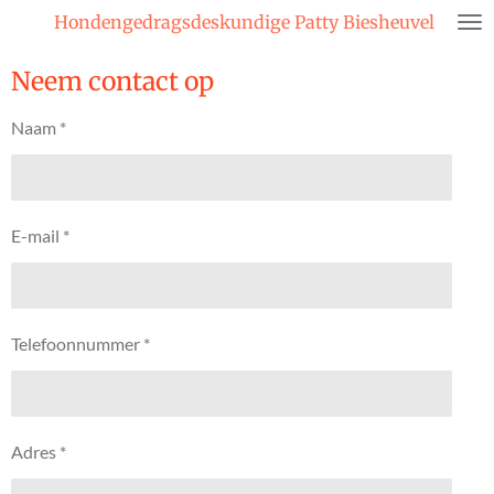
Hondengedragsdeskundige Patty Biesheuvel
Ga
direct
Neem contact op
naar
de
Naam *
hoofdinhoud
E-mail *
Telefoonnummer *
Adres *