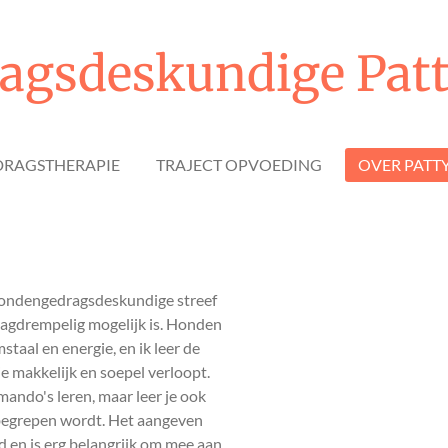
gsdeskundige Patt
DRAGSTHERAPIE
TRAJECT OPVOEDING
OVER PATT
 hondengedragsdeskundige streef
laagdrempelig mogelijk is. Honden
aal en energie, en ik leer de
e makkelijk en soepel verloopt.
mando's leren, maar leer je ook
 begrepen wordt. Het aangeven
 en is erg belangrijk om mee aan