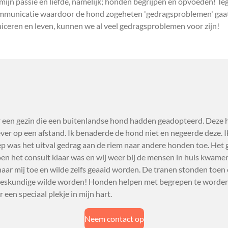
ijn passie en liefde, namelijk; honden begrijpen en opvoeden! 
ommunicatie waardoor de hond zogeheten 'gedragsproblemen' gaat 
eren en leven, kunnen we al veel gedragsproblemen voor zijn!
r een gezin die een buitenlandse hond hadden geadopteerd. Deze
ever op een afstand. Ik benaderde de hond niet en negeerde deze. Ik 
p was het uitval gedrag aan de riem naar andere honden toe. Het 
oen het consult klaar was en wij weer bij de mensen in huis kwam
aar mij toe en wilde zelfs geaaid worden. De tranen stonden toen o
eskundige wilde worden! Honden helpen met begrepen te worden d
een speciaal plekje in mijn hart.
Neem contact op