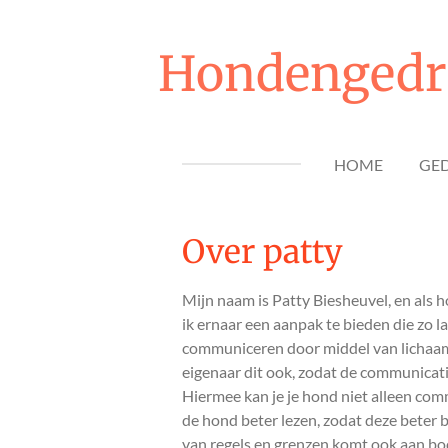
Ga
direct
Hondengedra
naar
de
hoofdinhoud
HOME
GE
Over patty
Mijn naam is Patty Biesheuvel, en als
ik ernaar een aanpak te bieden die zo 
communiceren door middel van lichaamst
eigenaar dit ook, zodat de communicati
Hiermee kan je je hond niet alleen com
de hond beter lezen, zodat deze beter
van regels en grenzen komt ook aan bod